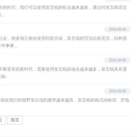
时代，我们可以使用发言稿的机会越来越多，通过对发言稿语言
..
2026-08-06
，很多地方都会使用到发言稿，发言稿的写法比较灵活，结构形
事事...
2026-08-06
变革的新时代，需要使用发言稿的场合越来越多，发言稿具有逻
...
2026-08-06
在我们的视野里出现的频率越来越高，发言稿的格式由称谓、开场
页
尾页