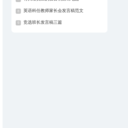
英语科任教师家长会发言稿范文
8
竞选班长发言稿三篇
9