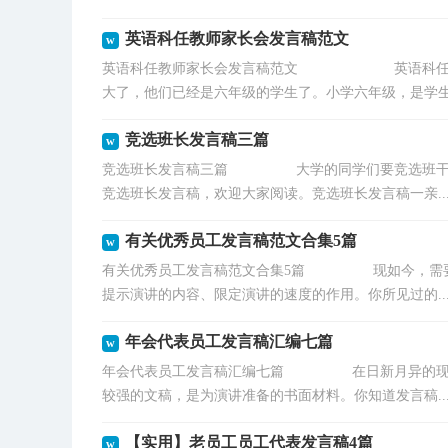
英语科任教师家长会发言稿范文
英语科任教师家长会发言稿范文 英语科任教师家
大了，他们已经是六年级的学生了。小学六年级，是学生.
竞选班长发言稿三篇
竞选班长发言稿三篇 大学的同学们要竞选班干部
竞选班长发言稿，欢迎大家阅读。竞选班长发言稿一亲..
有关优秀员工发言稿范文合集5篇
有关优秀员工发言稿范文合集5篇 现如今，需要使
提示演讲的内容、限定演讲的速度的作用。你所见过的..
年会代表员工发言稿汇编七篇
年会代表员工发言稿汇编七篇 在日新月异的现代
较强的文稿，是为演讲准备的书面材料。你知道发言稿..
【实用】老员工员工代表发言稿4篇