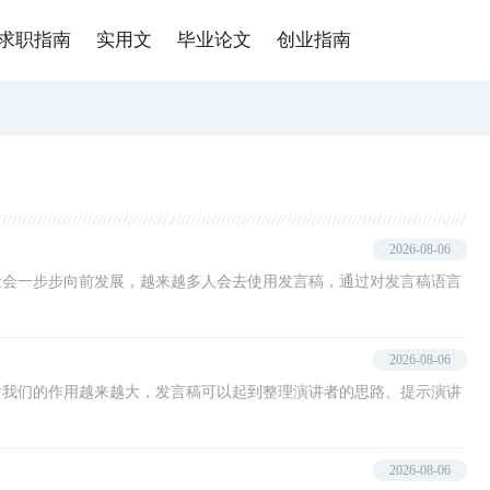
求职指南
实用文
毕业论文
创业指南
2026-08-06
一步步向前发展，越来越多人会去使用发言稿，通过对发言稿语言
.
2026-08-06
们的作用越来越大，发言稿可以起到整理演讲者的思路、提示演讲
.
2026-08-06