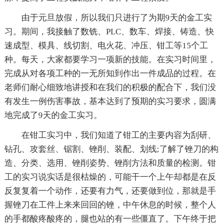
由于元旦放假，所以我们只进行了为期9天的金工实
习。期间，我接触了数铣、PLC、数车、焊接、铸造、快
速成型、模具、线切割、电火花、冲压、钳工等15个工
种。每天，大家都要学习一项新的技能。在实习时间里，
完成从对各项工种的一无所知到作出一件成品的过程。在
老师们耐心细致地讲授和在我们的积极的配合下，我们没
有发生一例伤害事故，基本达到了预期的实习要求，圆满
地完成了9天的金工实习。
在钳工实习中，我们知道了钳工的主要内容为刮研、
钻孔、攻套丝、锯割、锉削、装配、划线;了解了锉刀的构
造、分类、选用、锉削姿势、锉削方法和质量的检测。钳
工的实习说实话是很枯燥的，可能干一个上午却都是在反
反复复着一个动作，还要有力气，还要做到位，那就是手
握锉刀在工件上来来回回的锉，中午休息的时候，整个人
的手都酸疼酸疼的，腿也站的有一些僵直了。下午终于把