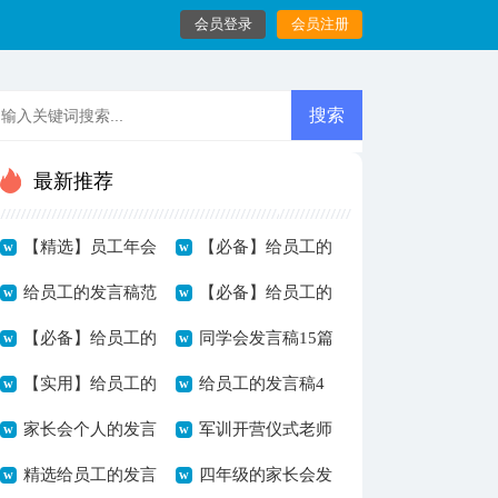
会员登录
会员注册
最新推荐
【精选】员工年会
【必备】给员工的
的发言稿模板集合
给员工的发言稿范
发言稿3篇
【必备】给员工的
8篇
文七篇
【必备】给员工的
发言稿模板7篇
同学会发言稿15篇
发言稿三篇
【实用】给员工的
给员工的发言稿4
发言稿锦集9篇
家长会个人的发言
篇
军训开营仪式老师
稿3篇
精选给员工的发言
发言稿
四年级的家长会发