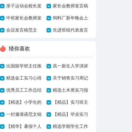
稿范文八篇
亲子运动会校长发
言稿
家长会教师发言稿
言稿
中班家长会教师发
饲料厂新年晚会上
言稿
会议发言稿范文
的发言稿范文
先进班组代表发言
稿
猜你喜欢
出国留学班主任推
高一新生入学演讲
荐信4篇
精选金工实习心得
稿
关于销售实习周记
体会集合4篇
优秀员工工作总结
模板汇总七篇
精选土木类实习报
优秀
【精选】小学生的
告集锦6篇
【精品】实习班主
自我介绍作文600
一封邀请函范文锦
任工作总结合集十
【精品】毕业实习
字九篇
集5篇
【精华】暑假个人
篇
周记范文集合7篇
精选学期学生工作