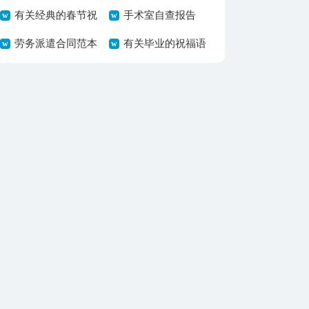
工作总结3篇
有关经典的春节祝
计划8篇
手术室自查报告
福语汇总8篇
劳务派遣合同范本
有关毕业的祝福语