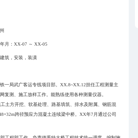
广州
XX-07 ～ XX-05
，建筑，安装，装潢
铁一局武广客运专线项目部。XX.8~XX.12担任工程测量主
制网复测、施工放样工作。能熟练使用各种测量仪器。
管，施工土方开挖、软基处理、路基填筑、排水及附属、钢筋混
2+48+32m跨径预应力混凝土连续梁中桥。XX年7月通过公司
局项目部工程部工作，负责德禹特大桥工程技术统一调度、编制施