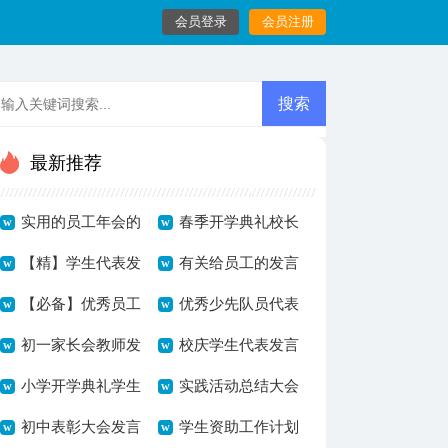
会员登录
会员注册
最新推荐
实用的员工年会的
春季开学典礼校长
发言稿集合8篇
【精】学生代表发
发言稿范例
有关给员工的发言
言稿11篇
【必备】优秀员工
稿锦集5篇
优秀少先队员代表
的发言稿4篇
初一家长会教师发
发言稿范文
校庆学生代表发言
言稿
小学开学典礼学生
稿
实践活动总结大会
代表发言稿范文
初中表彰大会发言
发言稿
学生资助工作计划