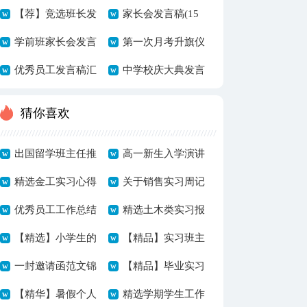
（通用7篇）
稿范文（精选9
【荐】竞选班长发
家长会发言稿(15
篇）
言稿10篇
学前班家长会发言
篇)
第一次月考升旗仪
稿
优秀员工发言稿汇
式发言稿
中学校庆大典发言
总八篇
稿
猜你喜欢
出国留学班主任推
高一新生入学演讲
荐信4篇
精选金工实习心得
稿
关于销售实习周记
体会集合4篇
优秀员工工作总结
模板汇总七篇
精选土木类实习报
优秀
【精选】小学生的
告集锦6篇
【精品】实习班主
自我介绍作文600
一封邀请函范文锦
任工作总结合集十
【精品】毕业实习
字九篇
集5篇
【精华】暑假个人
篇
周记范文集合7篇
精选学期学生工作