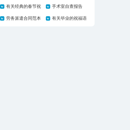
工作总结3篇
有关经典的春节祝
计划8篇
手术室自查报告
福语汇总8篇
劳务派遣合同范本
有关毕业的祝福语