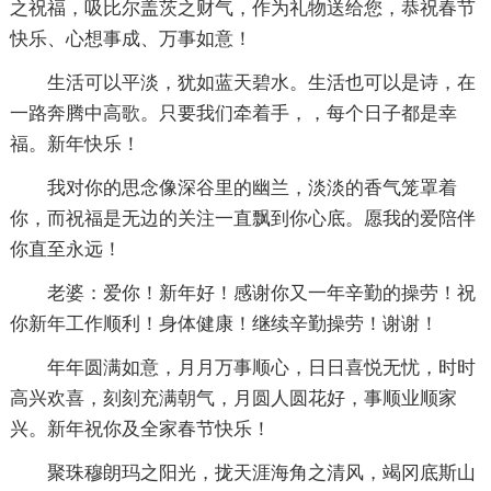
之祝福，吸比尔盖茨之财气，作为礼物送给您，恭祝春节
快乐、心想事成、万事如意！
生活可以平淡，犹如蓝天碧水。生活也可以是诗，在
一路奔腾中高歌。只要我们牵着手，，每个日子都是幸
福。新年快乐！
我对你的思念像深谷里的幽兰，淡淡的香气笼罩着
你，而祝福是无边的关注一直飘到你心底。愿我的爱陪伴
你直至永远！
老婆：爱你！新年好！感谢你又一年辛勤的操劳！祝
你新年工作顺利！身体健康！继续辛勤操劳！谢谢！
年年圆满如意，月月万事顺心，日日喜悦无忧，时时
高兴欢喜，刻刻充满朝气，月圆人圆花好，事顺业顺家
兴。新年祝你及全家春节快乐！
聚珠穆朗玛之阳光，拢天涯海角之清风，竭冈底斯山