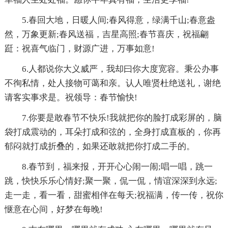
5.春回大地，日暖人间;春风得意，绿满千山;春意盎
然，万象更新;春风送福，吉星高照;春节喜庆，祝福翩
跹：祝喜气临门，财源广进，万事如意!
6.人都说你大义威严，我却曰你大度宽容。秉公办事
不徇私情，处人接物可蔼和亲。认人唯贤杜绝送礼，谢绝
请客实事求是。祝
领导：春节愉快!
7.你要是敢春节不快乐!我就把你的脸打成彩屏的，脑
袋打成震动的，耳朵打成和弦的，全身打成直板的，你再
郁闷就打成折叠的，如果还敢就把你打成二手的。
8.春节到，福来报，开开心心闹一闹;唱一唱，跳一
跳，快快乐乐心情好;聚一聚，侃一侃，情谊深深到永远;
走一走，看一看，甜蜜相伴在每天;祝福满，传一传，祝你
惬意在心间，好梦在每晚!