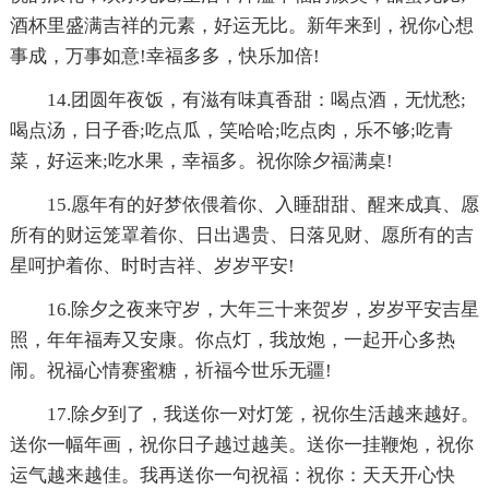
酒杯里盛满吉祥的元素，好运无比。新年来到，祝你心想
事成，万事如意!幸福多多，快乐加倍!
14.团圆年夜饭，有滋有味真香甜：喝点酒，无忧愁;
喝点汤，日子香;吃点瓜，笑哈哈;吃点肉，乐不够;吃青
菜，好运来;吃水果，幸福多。祝你除夕福满桌!
15.愿年有的好梦依偎着你、入睡甜甜、醒来成真、愿
所有的财运笼罩着你、日出遇贵、日落见财、愿所有的吉
星呵护着你、时时吉祥、岁岁平安!
16.除夕之夜来守岁，大年三十来贺岁，岁岁平安吉星
照，年年福寿又安康。你点灯，我放炮，一起开心多热
闹。祝福心情赛蜜糖，祈福今世乐无疆!
17.除夕到了，我送你一对灯笼，祝你生活越来越好。
送你一幅年画，祝你日子越过越美。送你一挂鞭炮，祝你
运气越来越佳。我再送你一句祝福：祝你：天天开心快