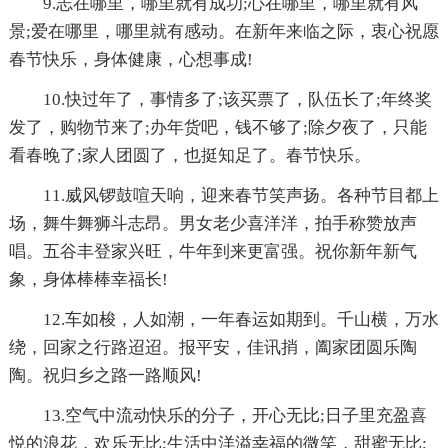
9.志在哪里，哪里就有成功;心在哪里，哪里就有风
景;爱在哪里，哪里就有感动。在新年来临之际，衷心祝愿
春节快乐，身体健康，心想事成!
10.快过年了，事情多了;该买票了，队伍长了;年终奖
发了，购物节来了;办年货吧，钱不够了;除夕夜了，只能
看春晚了;家人团圆了，也挺知足了。春节快乐。
11.威风锣鼓喧天响，迎来春节笑声扬。各种节目都上
场，舞牛舞狮斗志昂。男女老少喜洋洋，拍手称赞放声
唱。五谷丰登家兴旺，牛年到来更富强。祝你新年新气
象，身体棒棒幸福长!
12.车如梭，人如潮，一年春运如期到。千山横，万水
绕，回家之行路迢迢。报平安，佳讯捎，阖家团圆乐陶
陶。祝归乡之路一路顺风!
13.空气中流动快乐的分子，开心无比;日子里充盈喜
悦的浪花，欢乐无比;生活中洋溢幸福的微笑，甜蜜无比;