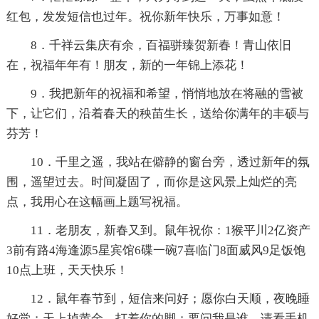
红包，发发短信也过年。祝你新年快乐，万事如意！
8．千祥云集庆有余，百福骈臻贺新春！青山依旧
在，祝福年年有！朋友，新的一年锦上添花！
9．我把新年的祝福和希望，悄悄地放在将融的雪被
下，让它们，沿着春天的秧苗生长，送给你满年的丰硕与
芬芳！
10．千里之遥，我站在僻静的窗台旁，透过新年的氛
围，遥望过去。时间凝固了，而你是这风景上灿烂的亮
点，我用心在这幅画上题写祝福。
11．老朋友，新春又到。鼠年祝你：1猴平川2亿资产
3前有路4海逢源5星宾馆6碟一碗7喜临门8面威风9足饭饱
10点上班，天天快乐！
12．鼠年春节到，短信来问好；愿你白天顺，夜晚睡
好觉；天上掉黄金，打着你的脚；要问我是谁，请看手机