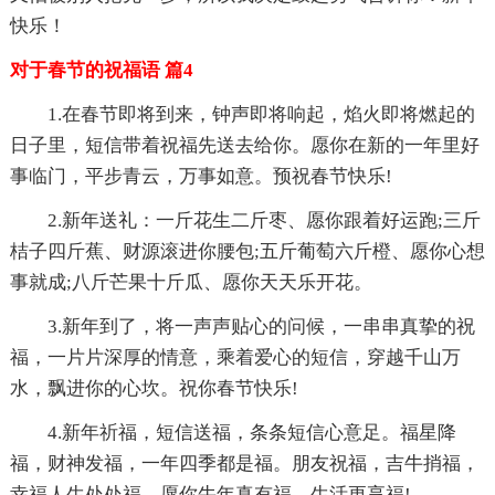
快乐！
对于春节的祝福语 篇4
1.在春节即将到来，钟声即将响起，焰火即将燃起的
日子里，短信带着祝福先送去给你。愿你在新的一年里好
事临门，平步青云，万事如意。预祝春节快乐!
2.新年送礼：一斤花生二斤枣、愿你跟着好运跑;三斤
桔子四斤蕉、财源滚进你腰包;五斤葡萄六斤橙、愿你心想
事就成;八斤芒果十斤瓜、愿你天天乐开花。
3.新年到了，将一声声贴心的问候，一串串真挚的祝
福，一片片深厚的情意，乘着爱心的短信，穿越千山万
水，飘进你的心坎。祝你春节快乐!
4.新年祈福，短信送福，条条短信心意足。福星降
福，财神发福，一年四季都是福。朋友祝福，吉牛捎福，
幸福人生处处福。愿你牛年真有福，生活更享福!