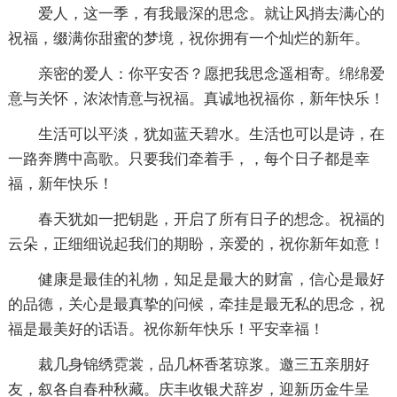
爱人，这一季，有我最深的思念。就让风捎去满心的
祝福，缀满你甜蜜的梦境，祝你拥有一个灿烂的新年。
亲密的爱人：你平安否？愿把我思念遥相寄。绵绵爱
意与关怀，浓浓情意与祝福。真诚地祝福你，新年快乐！
生活可以平淡，犹如蓝天碧水。生活也可以是诗，在
一路奔腾中高歌。只要我们牵着手，，每个日子都是幸
福，新年快乐！
春天犹如一把钥匙，开启了所有日子的想念。祝福的
云朵，正细细说起我们的期盼，亲爱的，祝你新年如意！
健康是最佳的礼物，知足是最大的财富，信心是最好
的品德，关心是最真挚的问候，牵挂是最无私的思念，祝
福是最美好的话语。祝你新年快乐！平安幸福！
裁几身锦绣霓裳，品几杯香茗琼浆。邀三五亲朋好
友，叙各自春种秋藏。庆丰收银犬辞岁，迎新历金牛呈