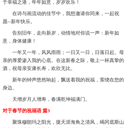
于幸福之港，年年如意，岁岁欢乐！
在诗与画流动的佳节中，我想邀请你同来，一起祝
愿--新年快乐。
告别旧年，走向新岁，动情地对你说一声：新年如
意，身体健康！
一年又一年，风风雨雨；一日又一日，日落日起。母
亲的厚爱渗入我的心底。在这新春之际，敬上一杯真挚的
酒，祝母亲安康长寿，欢欣无比。
新年的钟声悠然响起，飘送着我的祝福，萦绕在您的
身边。
天增岁月人增寿，春满乾坤福满门。
对于春节的祝福语 篇3
聚珠穆朗玛之阳光，拢天涯海角之清风，竭冈底斯山